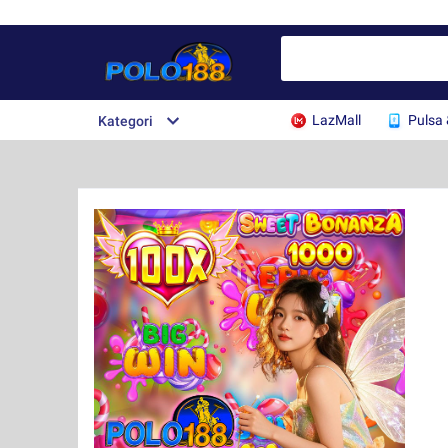
LazMall
Pulsa 
Kategori