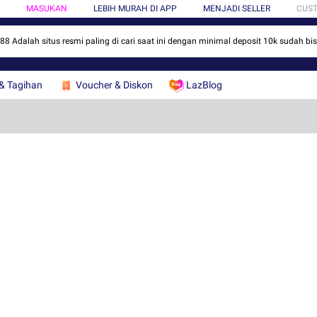
MASUKAN
LEBIH MURAH DI APP
MENJADI SELLER
CUS
Adalah situs resmi paling di cari saat ini dengan minimal deposit 10k sudah bisa 
& Tagihan
Voucher & Diskon
LazBlog