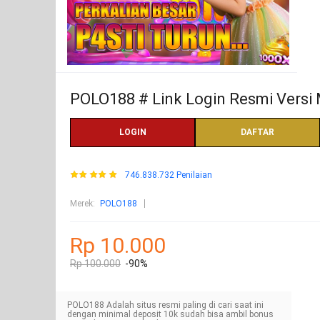
POLO188 # Link Login Resmi Versi 
LOGIN
DAFTAR
746.838.732 Penilaian
Merek
:
POLO188
Rp 10.000
Rp 100.000
-90%
POLO188 Adalah situs resmi paling di cari saat ini
dengan minimal deposit 10k sudah bisa ambil bonus