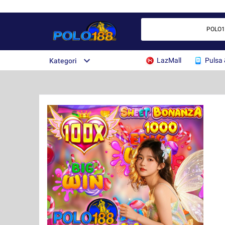
POLO188 
LazMall
Pulsa 
Kategori